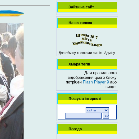
Зайти на сайт
Наша кнопка
Для обміну кнопками пишіть Адміну.
Хмара тегів
Для правильного
відображення цього блоку
потрібен
Flash Player 9
або
вище.
Пошук в інтернеті
Погода