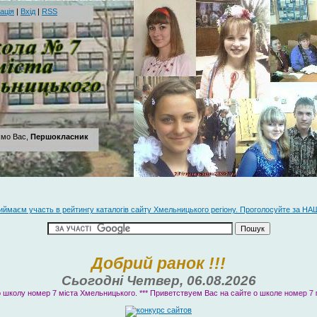
ація
|
Вхід
|
RSS
мо Вас,
Першокласник
иймаєм участь в рейтингу каталогів сайту Хмельницького регіону. Проголосуйте за НАШ
Добрий ранок
!!!
Сьогодні Четвер, 06.08.2026