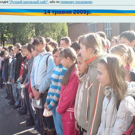
озділі
"Лучший школьный сайт"
, або по
прямому посиланню
.
14 травня 2009р.