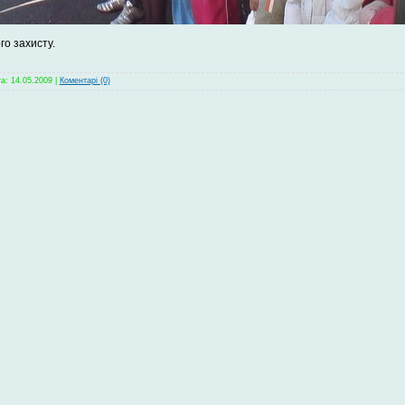
го захисту.
та:
14.05.2009
|
Коментарі (0)