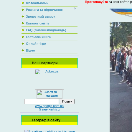
Проголосуйте
за наш сайт в р
Фотоальбоми
Розваги та відпочинок
Зворотний звязок
Каталог сайтів
FAQ (питання/відповідь)
Гостьова книга
Онлайн-ігри
Відео
Наші партнери
www.google.com.ua
5 значный icq
Географія сайту