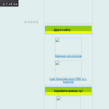
Друзі сайту
Веб-круг друзей
Довідник для вчителів
Сайт Берездівського НВК та с.
Берездів
Free-Life-Area
Заробити можна тут
Сайт Попельниківської школи